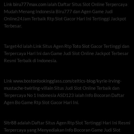
Link
biru777max.com
ialah Daftar Situs Slot Online Terpercaya
Mudah Menang Indonesia Biru777 dan Agen Game Judi
Online24Jam Terbaik Rtp Slot Gacor Hari Ini Tertinggi Jackpot
Terbesar.
Target4d ialah Link Situs Agen Rtp
Toto Slot
Gacor Tertinggi dan
Terpercaya Hari Ini dan Game Judi Slot Online Jackpot Terbesar
Resmi Terbaik di Indonesia.
Link
www.bostonlookingglass.com/celtics-blog/kyrie-irving-
mustache-twirling-villain
Situs Judi Slot Online Terbaik dan
Terpercaya No 1 Indonesia ASD123 ialah Info Bocoran Daftar
Agen Bo Game Rtp Slot Gacor Hari Ini.
Sltr88
adalah Daftar Situs Agen Rtp Slot Tertinggi Hari Ini Resmi
Terpercaya yang Menyediakan Info Bocoran Game Judi Slot