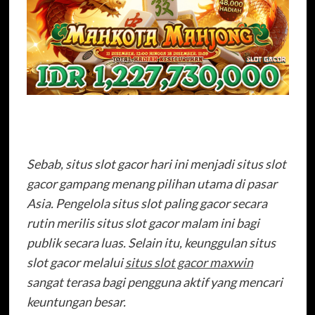
Sebab, situs slot gacor hari ini menjadi situs slot
gacor gampang menang pilihan utama di pasar
Asia. Pengelola situs slot paling gacor secara
rutin merilis situs slot gacor malam ini bagi
publik secara luas. Selain itu, keunggulan situs
slot gacor melalui
situs slot gacor maxwin
sangat terasa bagi pengguna aktif yang mencari
keuntungan besar.