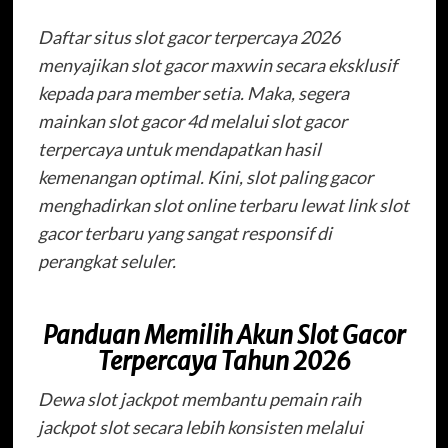
Daftar situs slot gacor terpercaya 2026
menyajikan slot gacor maxwin secara eksklusif
kepada para member setia. Maka, segera
mainkan slot gacor 4d melalui slot gacor
terpercaya untuk mendapatkan hasil
kemenangan optimal. Kini, slot paling gacor
menghadirkan slot online terbaru lewat link slot
gacor terbaru yang sangat responsif di
perangkat seluler.
Panduan Memilih Akun Slot Gacor
Terpercaya Tahun 2026
Dewa slot jackpot membantu pemain raih
jackpot slot secara lebih konsisten melalui