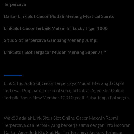
Terpercaya
Daftar Link Slot Gacor Mudah Menang Mystical Spirits
Link Slot Gacor Terbaik Malam Ini Lucky Tiger 1000
Situs Slot Terpercaya Gampang Menang Jump!
Link Situs Slot Tergacor Mudah Menang Super 7s™
Link Partner
Link Situs Judi
Slot Gacor
Terpercaya Mudah Menang Jackpot
Terbesar Pragmatic terkenal sebagai Daftar Agen Slot Online
Terbaik Bonus New Member 100 Deposit Pulsa Tanpa Potongan.
Wak89 adalah Link Situs
Slot Online
Gacor Maxwin Resmi
Terpercaya dan Terbaik yang berkerja sama dengan Info Bocoran
Daftar Agen Judi Rtp Slot Hari Ini Tertinggi Jackpot Terbesar