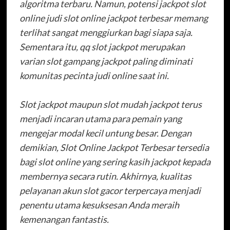
algoritma terbaru. Namun, potensi jackpot slot
online judi slot online jackpot terbesar memang
terlihat sangat menggiurkan bagi siapa saja.
Sementara itu, qq slot jackpot merupakan
varian slot gampang jackpot paling diminati
komunitas pecinta judi online saat ini.
Slot jackpot maupun slot mudah jackpot terus
menjadi incaran utama para pemain yang
mengejar modal kecil untung besar. Dengan
demikian, Slot Online Jackpot Terbesar tersedia
bagi slot online yang sering kasih jackpot kepada
membernya secara rutin. Akhirnya, kualitas
pelayanan akun slot gacor terpercaya menjadi
penentu utama kesuksesan Anda meraih
kemenangan fantastis.