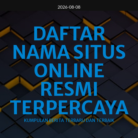
Skip
2026-08-08
to
content
DAFTAR
NAMA SITUS
ONLINE
RESMI
TERPERCAYA
KUMPULAN BERITA TERBARU DAN TERBAIK