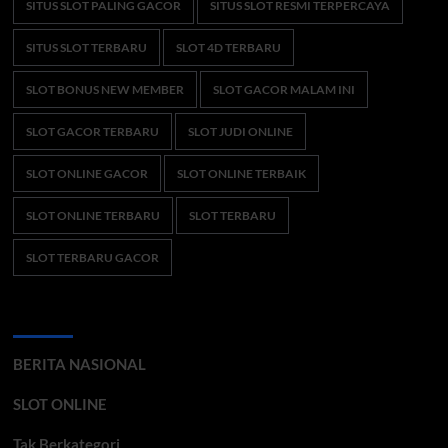
SITUS SLOT PALING GACOR
SITUS SLOT RESMI TERPERCAYA
SITUS SLOT TERBARU
SLOT 4D TERBARU
SLOT BONUS NEW MEMBER
SLOT GACOR MALAM INI
SLOT GACOR TERBARU
SLOT JUDI ONLINE
SLOT ONLINE GACOR
SLOT ONLINE TERBAIK
SLOT ONLINE TERBARU
SLOT TERBARU
SLOT TERBARU GACOR
Kategori
BERITA NASIONAL
SLOT ONLINE
Tak Berkategori