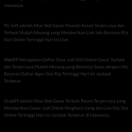
Indonesia.
PG Soft adalah
Situs Slot Gacor
Maxwin Resmi Terpercaya dan
Terbaik Mudah Menang yang Memberikan Link Info Bocoran Rtp
Slot Online Tertinggi Hari Ini Live.
Wak89
Merupakan Daftar Situs Judi Slot Online Gacor Terbaik
dan Terpercaya Mudah Menang yang Berkerja Sama dengan Info
Bocoran Daftar Agen Slot Rtp Tertinggi Hari Ini Jackpot
Terbesar.
Grab89 adalah
Situs Slot Gacor
Terbaik Resmi Terpercaya yang
Memberikan Game Judi Online Penghasil Uang dan Live Rtp Slot
Online Tertinggi Hari Ini Jackpot Terbesar di Indonesia.