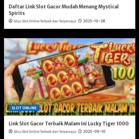
Daftar Link Slot Gacor Mudah Menang Mystical
Spirits
Situs Slot Online Terbaik dan Terpercaya
2025-10-28
SLOT ONLINE
Link Slot Gacor Terbaik Malam Ini Lucky Tiger 1000
Situs Slot Online Terbaik dan Terpercaya
2025-09-10