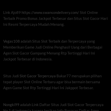
Link Ajo89
https://www.swansondelivery.com/
Slot Online
Terbaik Promo Bonus Jackpot Terbesar dan Situs Slot Gacor Hari
Ini Resmi Terpercaya Mudah Menang.
Vegas108
adalah Situs Slot Terbaik dan Terpercaya yang
Memberikan Game Judi Online Penghasil Uang dari Berbagai
Agen Slot Gacor Gampang Menang Rtp Tertinggi Hari Ini
Jackpot Terbesar di Indonesia.
Situs Judi
Slot Gacor Terpercaya
Bakar77 merupakan pilihan
tepat player Slot Online Terbaru agar bisa bermain bersama
Agen Game Slot Rtp Tertinggi Hari Ini Jakppot Terbesar.
Nongki99
adalah Link Daftar Situs Judi Slot Gacor Terpercaya
No 1 di Indonesia karena berikan Info Bocoran Daftar Agen