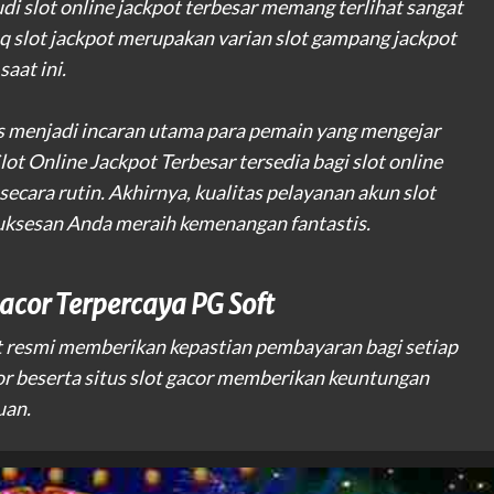
udi slot online jackpot terbesar memang terlihat sangat
qq slot jackpot merupakan varian slot gampang jackpot
saat ini.
s menjadi incaran utama para pemain yang mengejar
ot Online Jackpot Terbesar tersedia bagi slot online
ecara rutin. Akhirnya, kualitas pelayanan akun slot
uksesan Anda meraih kemenangan fantastis.
Gacor Terpercaya PG Soft
slot resmi memberikan kepastian pembayaran bagi setiap
or beserta situs slot gacor memberikan keuntungan
uan.