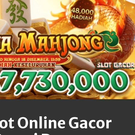
lot Online Gacor