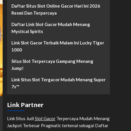
Daftar Situs Slot Online Gacor Hari Ini 2026
Resmi Dan Terpercaya
Daftar Link Slot Gacor Mudah Menang
Mystical Spirits
Link Slot Gacor Terbaik Malam Ini Lucky Tiger
1000
Situs Slot Terpercaya Gampang Menang
Jump!
Link Situs Slot Tergacor Mudah Menang Super
7s™
Link Partner
Link Situs Judi
Slot Gacor
Terpercaya Mudah Menang
Jackpot Terbesar Pragmatic terkenal sebagai Daftar