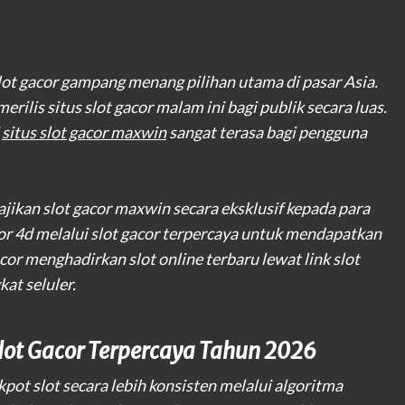
 slot gacor gampang menang pilihan utama di pasar Asia.
merilis situs slot gacor malam ini bagi publik secara luas.
i
situs slot gacor maxwin
sangat terasa bagi pengguna
ajikan slot gacor maxwin secara eksklusif kepada para
or 4d melalui slot gacor terpercaya untuk mendapatkan
acor menghadirkan slot online terbaru lewat link slot
kat seluler.
ot Gacor Terpercaya Tahun 2026
ot slot secara lebih konsisten melalui algoritma