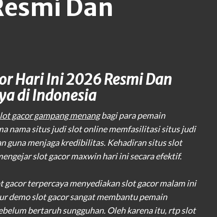
 Resmi Dan
cor Hari Ini 2026 Resmi Dan
ya di Indonesia
lot gacor gampang menang
bagi para pemain
nama situs judi slot online memfasilitasi situs judi
 guna menjaga kredibilitas. Kehadiran situs slot
mengejar slot gacor maxwin hari ini secara efektif.
ot gacor terpercaya menyediakan slot gacor malam ini
fitur demo slot gacor sangat membantu pemain
ebelum bertaruh sungguhan. Oleh karena itu, rtp slot