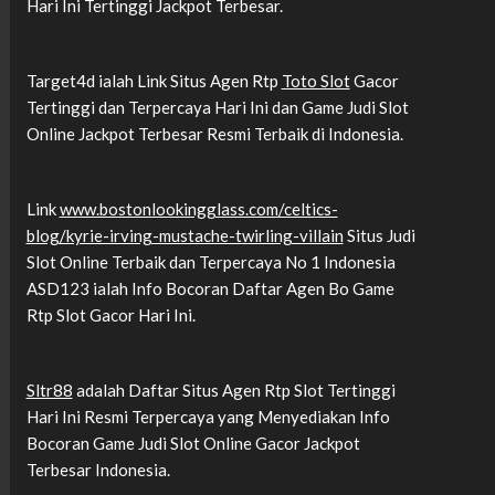
Hari Ini Tertinggi Jackpot Terbesar.
Target4d ialah Link Situs Agen Rtp
Toto Slot
Gacor
Tertinggi dan Terpercaya Hari Ini dan Game Judi Slot
Online Jackpot Terbesar Resmi Terbaik di Indonesia.
Link
www.bostonlookingglass.com/celtics-
blog/kyrie-irving-mustache-twirling-villain
Situs Judi
Slot Online Terbaik dan Terpercaya No 1 Indonesia
ASD123 ialah Info Bocoran Daftar Agen Bo Game
Rtp Slot Gacor Hari Ini.
Sltr88
adalah Daftar Situs Agen Rtp Slot Tertinggi
Hari Ini Resmi Terpercaya yang Menyediakan Info
Bocoran Game Judi Slot Online Gacor Jackpot
Terbesar Indonesia.