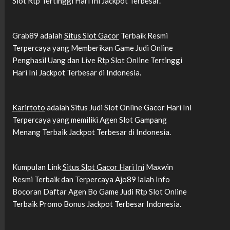
Slot Rtp Tertinggi Hari Ini Jackpot Terbesar.
Grab89 adalah
Situs Slot Gacor
Terbaik Resmi
Terpercaya yang Memberikan Game Judi Online
Penghasil Uang dan Live Rtp Slot Online Tertinggi
Hari Ini Jackpot Terbesar di Indonesia.
Karirtoto
adalah Situs Judi Slot Online Gacor Hari Ini
Terpercaya yang memiliki Agen Slot Gampang
Menang Terbaik Jackpot Terbesar di Indonesia.
Kumpulan Link
Situs Slot Gacor Hari Ini
Maxwin
Resmi Terbaik dan Terpercaya Ajo89 ialah Info
Bocoran Daftar Agen Bo Game Judi Rtp Slot Online
Terbaik Promo Bonus Jackpot Terbesar Indonesia.