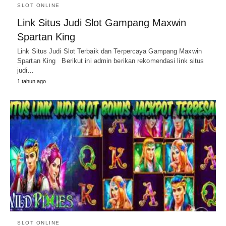
SLOT ONLINE
Link Situs Judi Slot Gampang Maxwin
Spartan King
Link Situs Judi Slot Terbaik dan Terpercaya Gampang Maxwin
Spartan King Berikut ini admin berikan rekomendasi link situs
judi…
1 tahun ago
SLOT ONLINE