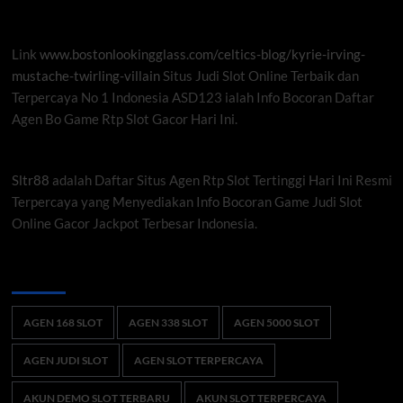
Link
www.bostonlookingglass.com/celtics-blog/kyrie-irving-
mustache-twirling-villain
Situs Judi Slot Online Terbaik dan
Terpercaya No 1 Indonesia ASD123 ialah Info Bocoran Daftar
Agen Bo Game Rtp Slot Gacor Hari Ini.
Sltr88
adalah Daftar Situs Agen Rtp Slot Tertinggi Hari Ini Resmi
Terpercaya yang Menyediakan Info Bocoran Game Judi Slot
Online Gacor Jackpot Terbesar Indonesia.
Tag
AGEN 168 SLOT
AGEN 338 SLOT
AGEN 5000 SLOT
AGEN JUDI SLOT
AGEN SLOT TERPERCAYA
AKUN DEMO SLOT TERBARU
AKUN SLOT TERPERCAYA