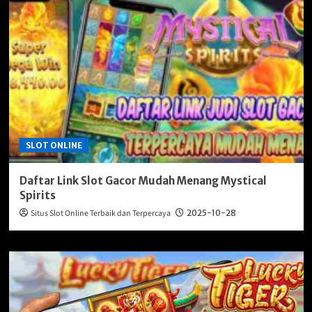
SLOT ONLINE
Daftar Link Slot Gacor Mudah Menang Mystical
Spirits
Situs Slot Online Terbaik dan Terpercaya
2025-10-28