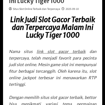
Ini Lucky Tiger 1000
Situs Slot Online Terbaik dan Terpercaya
2025-09-10
Link Judi Slot Gacor Terbaik
dan Terpercaya Malam Ini
Lucky Tiger 1000
Nama situs
link slot gacor terbaik
dan
terpercaya, telah menjadi favorit para pecinta
judi slot online. Mesin game slot ini mempunyai
fitur berbagai tercanggih. Oleh karena itu, slot
online jackpot terbesar ini menawarkan RTP
tertinggi.
Dengan memilih situs slot gacor terbaik, bettor
bisa menikmati variasi tema permainan