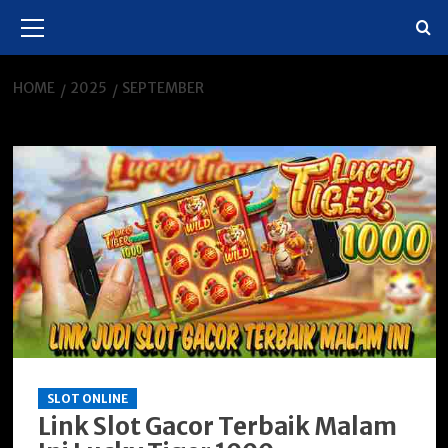
Primary
Menu
HOME
2025
SEPTEMBER
Bulan:
September 2025
SLOT ONLINE
Link Slot Gacor Terbaik Malam