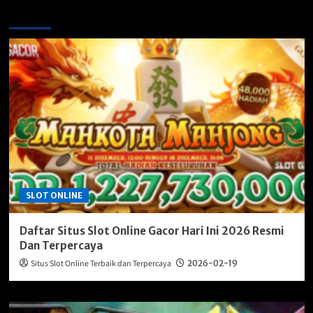
JUDI ONLINE TERPERCAYA
SLOT ONLINE
Daftar Situs Slot Online Gacor Hari Ini 2026 Resmi
Dan Terpercaya
Situs Slot Online Terbaik dan Terpercaya
2026-02-19