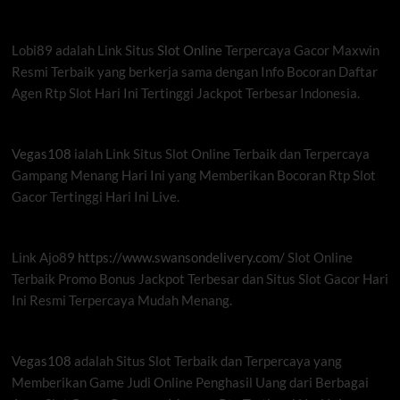
Lobi89 adalah Link Situs
Slot Online
Terpercaya Gacor Maxwin
Resmi Terbaik yang berkerja sama dengan Info Bocoran Daftar
Agen Rtp Slot Hari Ini Tertinggi Jackpot Terbesar Indonesia.
Vegas108
ialah Link Situs Slot Online Terbaik dan Terpercaya
Gampang Menang Hari Ini yang Memberikan Bocoran Rtp Slot
Gacor Tertinggi Hari Ini Live.
Link Ajo89
https://www.swansondelivery.com/
Slot Online
Terbaik Promo Bonus Jackpot Terbesar dan Situs Slot Gacor Hari
Ini Resmi Terpercaya Mudah Menang.
Vegas108
adalah Situs Slot Terbaik dan Terpercaya yang
Memberikan Game Judi Online Penghasil Uang dari Berbagai