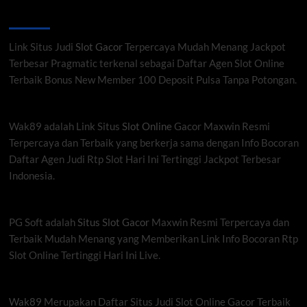
Link Partner
Link Situs Judi
Slot Gacor
Terpercaya Mudah Menang Jackpot
Terbesar Pragmatic terkenal sebagai Daftar Agen Slot Online
Terbaik Bonus New Member 100 Deposit Pulsa Tanpa Potongan.
Wak89 adalah Link Situs
Slot Online
Gacor Maxwin Resmi
Terpercaya dan Terbaik yang berkerja sama dengan Info Bocoran
Daftar Agen Judi Rtp Slot Hari Ini Tertinggi Jackpot Terbesar
Indonesia.
PG Soft adalah
Situs Slot Gacor
Maxwin Resmi Terpercaya dan
Terbaik Mudah Menang yang Memberikan Link Info Bocoran Rtp
Slot Online Tertinggi Hari Ini Live.
Wak89
Merupakan Daftar Situs Judi Slot Online Gacor Terbaik