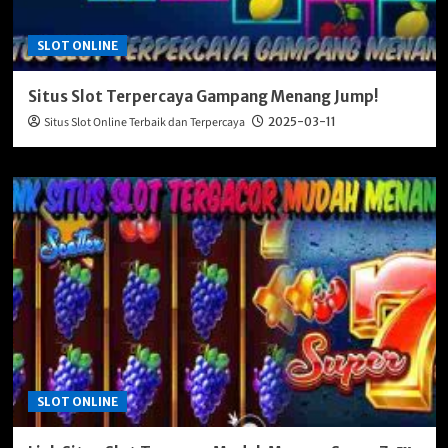
SLOT ONLINE
Situs Slot Terpercaya Gampang Menang Jump!
Situs Slot Online Terbaik dan Terpercaya
2025-03-11
SLOT ONLINE