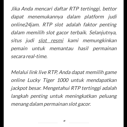
Jika Anda mencari daftar RTP tertinggi, bettor
dapat menemukannya dalam platform judi
online24jam. RTP slot adalah faktor penting
dalam memilih slot gacor terbaik. Selanjutnya,
situs judi
slot resmi
kami memungkinkan
pemain untuk memantau hasil permainan
secara real-time.
Melalui link live RTP, Anda dapat memilih game
online Lucky Tiger 1000 untuk mendapatkan
jackpot besar. Mengetahui RTP tertinggi adalah
langkah penting untuk meningkatkan peluang
menang dalam permainan slot gacor.