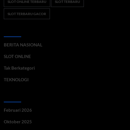
SLOT ONLINE TERBARU
SLOT TERBARU
SLOT TERBARU GACOR
Kategori
BERITA NASIONAL
SLOT ONLINE
Tak Berkategori
TEKNOLOGI
Arsip
Februari 2026
Oktober 2025