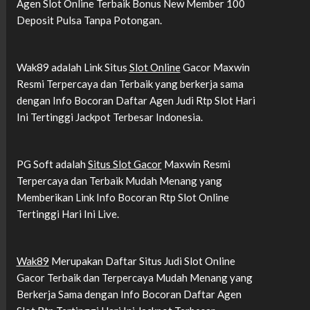
Agen Slot Online Terbaik Bonus New Member 100
Deposit Pulsa Tanpa Potongan.
Wak89 adalah Link Situs
Slot Online
Gacor Maxwin
Resmi Terpercaya dan Terbaik yang berkerja sama
dengan Info Bocoran Daftar Agen Judi Rtp Slot Hari
Ini Tertinggi Jackpot Terbesar Indonesia.
PG Soft adalah
Situs Slot Gacor
Maxwin Resmi
Terpercaya dan Terbaik Mudah Menang yang
Memberikan Link Info Bocoran Rtp Slot Online
Tertinggi Hari Ini Live.
Wak89
Merupakan Daftar Situs Judi Slot Online
Gacor Terbaik dan Terpercaya Mudah Menang yang
Berkerja Sama dengan Info Bocoran Daftar Agen