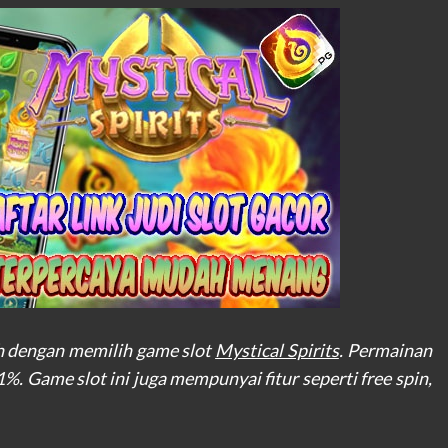
h dengan memilih game slot
Mystical Spirits
. Permainan
51%. Game slot ini juga mempunyai fitur seperti free spin,