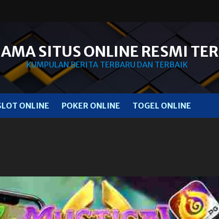
AMA SITUS ONLINE RESMI TE
KUMPULAN BERITA TERBARU DAN TERBAIK
SLOT ONLINE
POKER ONLINE
TOGEL ONLINE