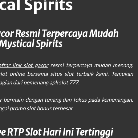
al Spirits
Gacor Resmi Terpercaya Mudah
ystical Spirits
aftar link slot gacor
resmi terpercaya mudah menang.
lot online bersama situs slot terbaik kami. Temukan
bagian dari pemenang apk slot 777.
agar bermain dengan tenang dan fokus pada kemenangan.
gai promo slot bonus terbesar.
e RTP Slot Hari Ini Tertinggi