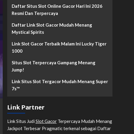
Daftar Situs Slot Online Gacor Hari Ini 2026
Resmi Dan Terpercaya
Daftar Link Slot Gacor Mudah Menang
Mystical Spirits
Link Slot Gacor Terbaik Malam Ini Lucky Tiger
1000
Situs Slot Terpercaya Gampang Menang
Jump!
Link Situs Slot Tergacor Mudah Menang Super
7s™
Link Partner
Link Situs Judi
Slot Gacor
Terpercaya Mudah Menang
Jackpot Terbesar Pragmatic terkenal sebagai Daftar