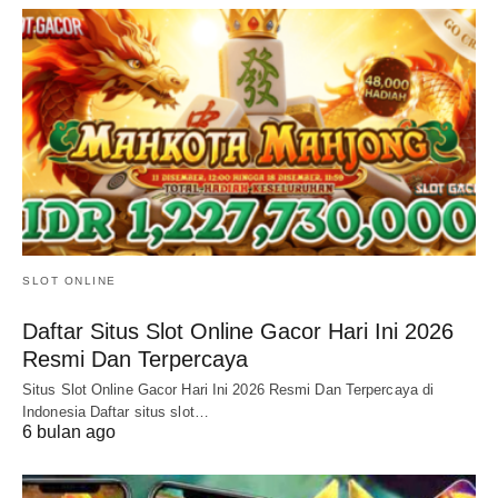
SLOT ONLINE
Daftar Situs Slot Online Gacor Hari Ini 2026
Resmi Dan Terpercaya
Situs Slot Online Gacor Hari Ini 2026 Resmi Dan Terpercaya di
Indonesia Daftar situs slot…
6 bulan ago