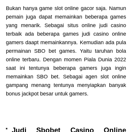
Bukan hanya game slot online gacor saja. Namun
pemain juga dapat memainkan beberapa games
yang menarik. Sebagai situs online judi casino
terbaik ada beberapa games judi casino online
gamers daapt memainkannya. Kemudian ada pula
permainan SBO bet games. Yaitu taruhan bola
online terbaru. Dengan momen Piala Dunia 2022
saat ini tentunya beberapa gamers juga ingin
memainkan SBO bet. Sebagai agen slot online
gampang menang tentunya menyiapkan banyak
bonus jackpot besar untuk gamers.
Judi Sbobet Casino Online