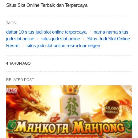
Situs Slot Online Terbaik dan Terpercaya
TAGS:
daftar 10 situs judi slot online terpercaya
nama nama situs
judi slot online
situs judi slot online
Situs Judi Slot Online
Resmi
situs judi slot online resmi luar negeri
4 TAHUN AGO
RELATED POST