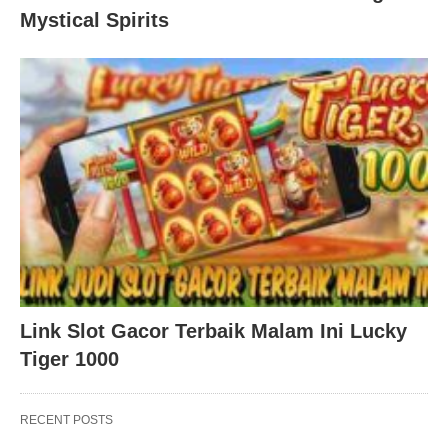
Mystical Spirits
Link Slot Gacor Terbaik Malam Ini Lucky
Tiger 1000
RECENT POSTS