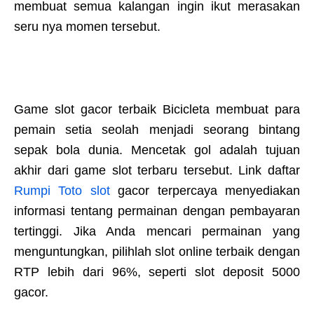
membuat semua kalangan ingin ikut merasakan
seru nya momen tersebut.
Game slot gacor terbaik Bicicleta membuat para
pemain setia seolah menjadi seorang bintang
sepak bola dunia. Mencetak gol adalah tujuan
akhir dari game slot terbaru tersebut. Link daftar
Rumpi Toto slot
gacor terpercaya menyediakan
informasi tentang permainan dengan pembayaran
tertinggi. Jika Anda mencari permainan yang
menguntungkan, pilihlah slot online terbaik dengan
RTP lebih dari 96%, seperti slot deposit 5000
gacor.