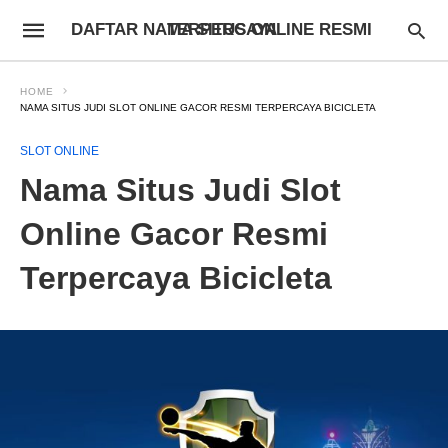
DAFTAR NAMA SITUS ONLINE RESMI TERPERCAYA
HOME
NAMA SITUS JUDI SLOT ONLINE GACOR RESMI TERPERCAYA BICICLETA
SLOT ONLINE
Nama Situs Judi Slot
Online Gacor Resmi
Terpercaya Bicicleta