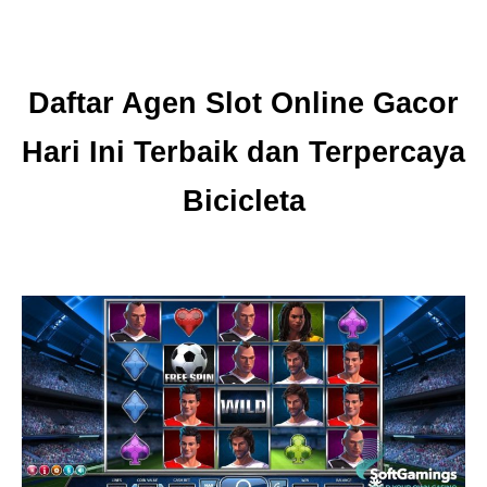
Daftar Agen Slot Online Gacor
Hari Ini Terbaik dan Terpercaya
Bicicleta