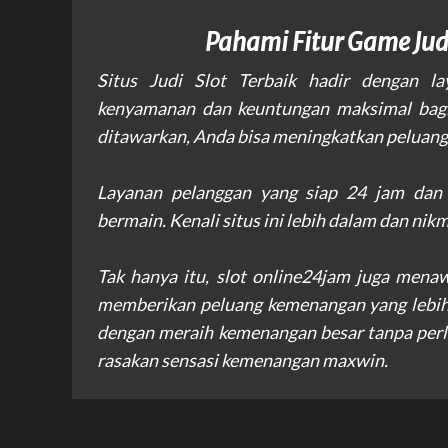
Pahami Fitur Game Ju
Situs Judi Slot Terbaik hadir dengan 
kenyamanan dan keuntungan maksimal bagi
ditawarkan, Anda bisa meningkatkan peluang 
Layanan pelanggan yang siap 24 jam da
bermain. Kenali situs ini lebih dalam dan ni
Tak hanya itu, slot online24jam juga mena
memberikan peluang kemenangan yang lebih be
dengan meraih kemenangan besar tanpa perl
rasakan sensasi kemenangan maxwin.
Lobi89