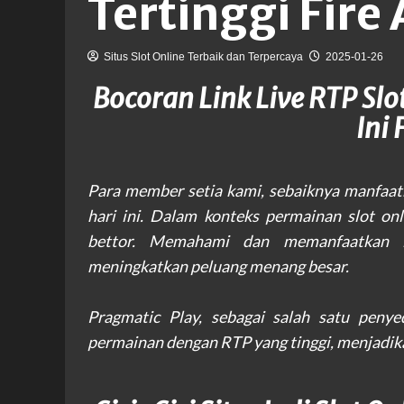
Tertinggi Fire
Situs Slot Online Terbaik dan Terpercaya
2025-01-26
Bocoran Link Live RTP Slo
Ini 
Para member setia kami, sebaiknya manfaat
hari ini. Dalam konteks permainan slot on
bettor. Memahami dan memanfaatkan 
meningkatkan peluang menang besar.
Pragmatic Play, sebagai salah satu pen
permainan dengan RTP yang tinggi, menjadik