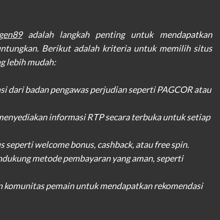
gen89
adalah langkah penting untuk mendapatkan
ungkan. Berikut adalah kriteria untuk memilih situs
g lebih mudah:
sensi dari badan pengawas perjudian seperti PAGCOR atau
 menyediakan informasi RTP secara terbuka untuk setiap
s seperti welcome bonus, cashback, atau free spin.
endukung metode pembayaran yang aman, seperti
n komunitas pemain untuk mendapatkan rekomendasi