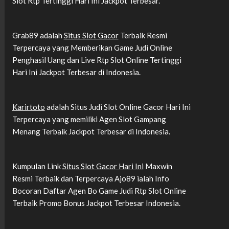
Slot Rtp Tertinggi Hari Ini Jackpot Terbesar.
Grab89 adalah
Situs Slot Gacor
Terbaik Resmi
Terpercaya yang Memberikan Game Judi Online
Penghasil Uang dan Live Rtp Slot Online Tertinggi
Hari Ini Jackpot Terbesar di Indonesia.
Karirtoto
adalah Situs Judi Slot Online Gacor Hari Ini
Terpercaya yang memiliki Agen Slot Gampang
Menang Terbaik Jackpot Terbesar di Indonesia.
Kumpulan Link
Situs Slot Gacor Hari Ini
Maxwin
Resmi Terbaik dan Terpercaya Ajo89 ialah Info
Bocoran Daftar Agen Bo Game Judi Rtp Slot Online
Terbaik Promo Bonus Jackpot Terbesar Indonesia.