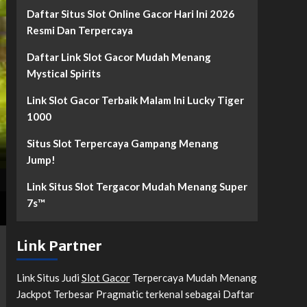
Daftar Situs Slot Online Gacor Hari Ini 2026
Resmi Dan Terpercaya
Daftar Link Slot Gacor Mudah Menang
Mystical Spirits
Link Slot Gacor Terbaik Malam Ini Lucky Tiger
1000
Situs Slot Terpercaya Gampang Menang
Jump!
Link Situs Slot Tergacor Mudah Menang Super
7s™
Link Partner
Link Situs Judi
Slot Gacor
Terpercaya Mudah Menang
Jackpot Terbesar Pragmatic terkenal sebagai Daftar