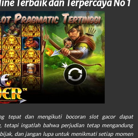
Online Terbaik dan Terpercaya No 1
ng tepat dan mengikuti bocoran slot gacor dapat
 tetapi ingatlah bahwa perjudian tetap mengandung
bijak, dan jangan lupa untuk menikmati setiap momen