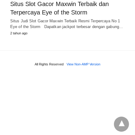
Situs Slot Gacor Maxwin Terbaik dan
Terpercaya Eye of the Storm
Situs Judi Slot Gacor Maxwin Terbaik Resmi Terpercaya No 1
Eye of the Storm Dapatkan jackpot terbesar dengan gabung…
2 tahun ago
All Rights Reserved
View Non-AMP Version