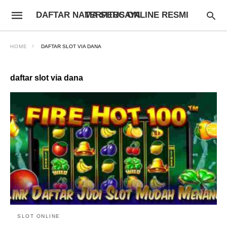
DAFTAR NAMA SITUS ONLINE RESMI TERPERCAYA
HOME
DAFTAR SLOT VIA DANA
daftar slot via dana
SLOT ONLINE