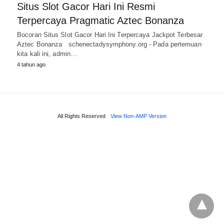
Situs Slot Gacor Hari Ini Resmi
Terpercaya Pragmatic Aztec Bonanza
Bocoran Situs Slot Gacor Hari Ini Terpercaya Jackpot Terbesar
Aztec Bonanza schenectadysymphony.org - Pada pertemuan
kita kali ini, admin…
4 tahun ago
All Rights Reserved
View Non-AMP Version