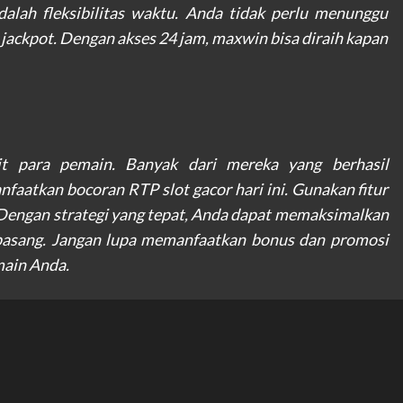
alah fleksibilitas waktu. Anda tidak perlu menunggu
jackpot. Dengan akses 24 jam, maxwin bisa diraih kapan
rit para pemain. Banyak dari mereka yang berhasil
aatkan bocoran RTP slot gacor hari ini. Gunakan fitur
 Dengan strategi yang tepat, Anda dapat memaksimalkan
 pasang. Jangan lupa memanfaatkan bonus dan promosi
main Anda.