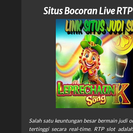
Situs Bocoran Live RTP 
Salah satu keuntungan besar bermain judi 
tertinggi secara real-time. RTP slot adal