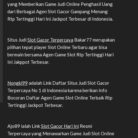
yang Memberikan Game Judi Online Penghasil Uang
dari Berbagai Agen Slot Gacor Gampang Menang
Rtp Tertinggi Hari Ini Jackpot Terbesar di Indonesia.
Situs Judi
Slot Gacor Terpercaya
Bakar77 merupakan
pilihan tepat player Slot Online Terbaru agar bisa
bermain bersama Agen Game Slot Rtp Tertinggi Hari
Ini Jakppot Terbesar.
Nongki99
adalah Link Daftar Situs Judi Slot Gacor
Terpercaya No 1 di Indonesia karena berikan Info
Bocoran Daftar Agen Game Slot Online Terbaik Rtp
Tertinggi Jackpot Terbesar.
Ajo89 ialah Link
Slot Gacor Hari Ini
Resmi
Terpercaya yang Menawarkan Game Judi Slot Online