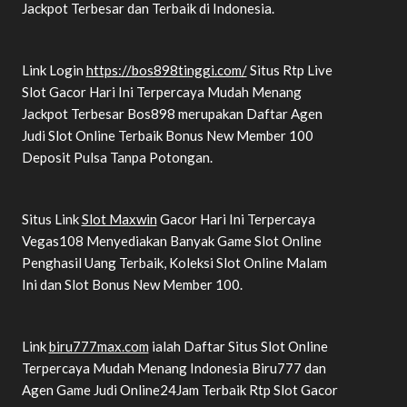
Jackpot Terbesar dan Terbaik di Indonesia.
Link Login
https://bos898tinggi.com/
Situs Rtp Live
Slot Gacor Hari Ini Terpercaya Mudah Menang
Jackpot Terbesar Bos898 merupakan Daftar Agen
Judi Slot Online Terbaik Bonus New Member 100
Deposit Pulsa Tanpa Potongan.
Situs Link
Slot Maxwin
Gacor Hari Ini Terpercaya
Vegas108 Menyediakan Banyak Game Slot Online
Penghasil Uang Terbaik, Koleksi Slot Online Malam
Ini dan Slot Bonus New Member 100.
Link
biru777max.com
ialah Daftar Situs Slot Online
Terpercaya Mudah Menang Indonesia Biru777 dan
Agen Game Judi Online24Jam Terbaik Rtp Slot Gacor