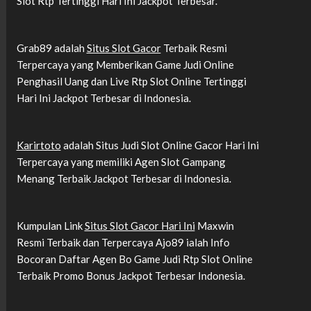
Slot Rtp Tertinggi Hari Ini Jackpot Terbesar.
Grab89 adalah
Situs Slot Gacor
Terbaik Resmi
Terpercaya yang Memberikan Game Judi Online
Penghasil Uang dan Live Rtp Slot Online Tertinggi
Hari Ini Jackpot Terbesar di Indonesia.
Karirtoto
adalah Situs Judi Slot Online Gacor Hari Ini
Terpercaya yang memiliki Agen Slot Gampang
Menang Terbaik Jackpot Terbesar di Indonesia.
Kumpulan Link
Situs Slot Gacor Hari Ini
Maxwin
Resmi Terbaik dan Terpercaya Ajo89 ialah Info
Bocoran Daftar Agen Bo Game Judi Rtp Slot Online
Terbaik Promo Bonus Jackpot Terbesar Indonesia.