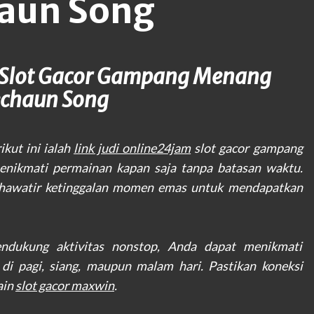
haun Song
m Slot Gacor Gampang Menang
echaun Song
kut ini ialah
link judi online24jam
slot gacor gampang
nikmati permainan kapan saja tanpa batasan waktu.
 khawatir ketinggalan momen emas untuk mendapatkan
ndukung aktivitas nonstop, Anda dapat menikmati
di pagi, siang, maupun malam hari. Pastikan koneksi
ain
slot gacor maxwin
.