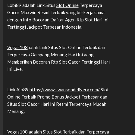
Lobi89 adalah Link Situs
Slot Online
Terpercaya
Gacor Maxwin Resmi Terbaik yang berkerja sama
dengan Info Bocoran Daftar Agen Rtp Slot Hari Ini
Tertinggi Jackpot Terbesar Indonesia.
Vegas108
ialah Link Situs Slot Online Terbaik dan
Terpercaya Gampang Menang Hari Ini yang
Memberikan Bocoran Rtp Slot Gacor Tertinggi Hari
Ini Live.
Link Ajo89
https://www.swansondelivery.com/
Slot
Online Terbaik Promo Bonus Jackpot Terbesar dan
Situs Slot Gacor Hari Ini Resmi Terpercaya Mudah
Menang.
Vegas108
adalah Situs Slot Terbaik dan Terpercaya