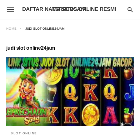
DAFTAR NAMA SITUS ONLINE RESMI TERPERCAYA
HOME
JUDI SLOT ONLINE24JAM
judi slot online24jam
SLOT ONLINE