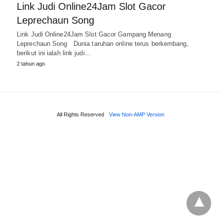
Link Judi Online24Jam Slot Gacor
Leprechaun Song
Link Judi Online24Jam Slot Gacor Gampang Menang
Leprechaun Song Dunia taruhan online terus berkembang,
berikut ini ialah link judi…
2 tahun ago
All Rights Reserved
View Non-AMP Version