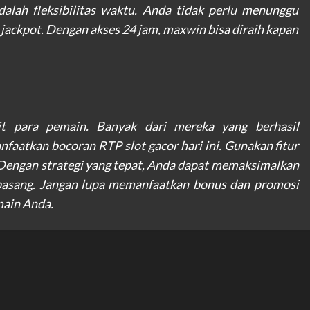
alah fleksibilitas waktu. Anda tidak perlu menunggu
jackpot. Dengan akses 24 jam, maxwin bisa diraih kapan
rit para pemain. Banyak dari mereka yang berhasil
aatkan bocoran RTP slot gacor hari ini. Gunakan fitur
 Dengan strategi yang tepat, Anda dapat memaksimalkan
 pasang. Jangan lupa memanfaatkan bonus dan promosi
main Anda.