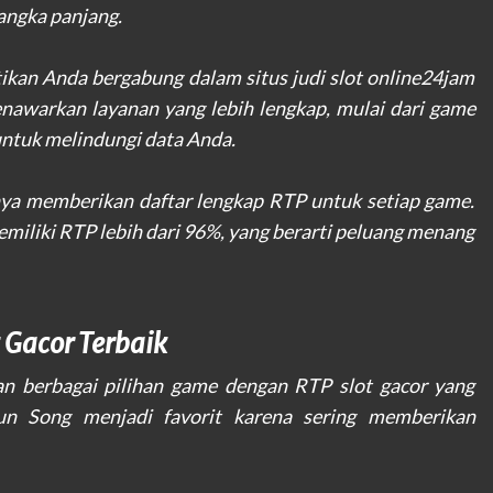
ngka panjang.
ikan Anda bergabung dalam situs judi slot online24jam
enawarkan layanan yang lebih lengkap, mulai dari game
untuk melindungi data Anda.
nya memberikan daftar lengkap RTP untuk setiap game.
iliki RTP lebih dari 96%, yang berarti peluang menang
 Gacor Terbaik
an berbagai pilihan game dengan RTP slot gacor yang
aun Song menjadi favorit karena sering memberikan