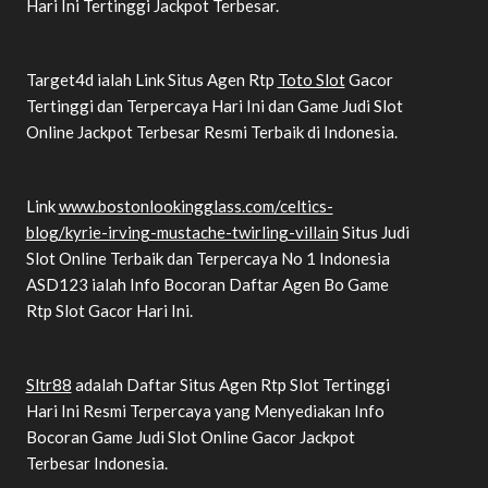
Hari Ini Tertinggi Jackpot Terbesar.
Target4d ialah Link Situs Agen Rtp
Toto Slot
Gacor
Tertinggi dan Terpercaya Hari Ini dan Game Judi Slot
Online Jackpot Terbesar Resmi Terbaik di Indonesia.
Link
www.bostonlookingglass.com/celtics-
blog/kyrie-irving-mustache-twirling-villain
Situs Judi
Slot Online Terbaik dan Terpercaya No 1 Indonesia
ASD123 ialah Info Bocoran Daftar Agen Bo Game
Rtp Slot Gacor Hari Ini.
Sltr88
adalah Daftar Situs Agen Rtp Slot Tertinggi
Hari Ini Resmi Terpercaya yang Menyediakan Info
Bocoran Game Judi Slot Online Gacor Jackpot
Terbesar Indonesia.