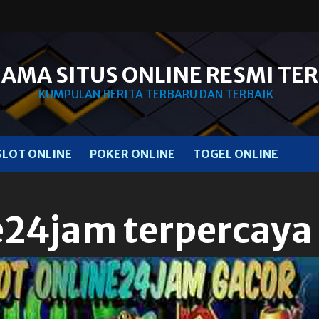
AMA SITUS ONLINE RESMI TE
KUMPULAN BERITA TERBARU DAN TERBAIK
SLOT ONLINE
POKER ONLINE
TOGEL ONLINE
ne24jam terpercaya