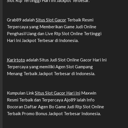
Slot Rtp Tertinggi Hari Ini Jackpot Terbesar.
Grab89 adalah
Situs Slot Gacor
Terbaik Resmi
Terpercaya yang Memberikan Game Judi Online
Penghasil Uang dan Live Rtp Slot Online Tertinggi
Hari Ini Jackpot Terbesar di Indonesia.
Karirtoto
adalah Situs Judi Slot Online Gacor Hari Ini
Terpercaya yang memiliki Agen Slot Gampang
Menang Terbaik Jackpot Terbesar di Indonesia.
Kumpulan Link
Situs Slot Gacor Hari Ini
Maxwin
Resmi Terbaik dan Terpercaya Ajo89 ialah Info
Bocoran Daftar Agen Bo Game Judi Rtp Slot Online
Terbaik Promo Bonus Jackpot Terbesar Indonesia.