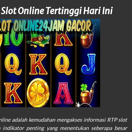
Slot Online Tertinggi Hari Ini
online adalah kemudahan mengakses informasi RTP slot
ah indikator penting yang menentukan seberapa besar