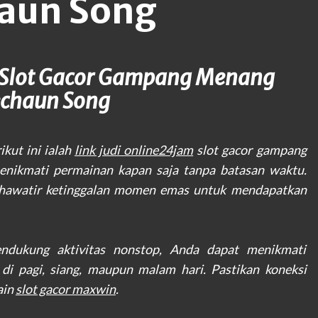
haun Song
m Slot Gacor Gampang Menang
echaun Song
kut ini ialah
link judi online24jam
slot gacor gampang
nikmati permainan kapan saja tanpa batasan waktu.
 khawatir ketinggalan momen emas untuk mendapatkan
ndukung aktivitas nonstop, Anda dapat menikmati
di pagi, siang, maupun malam hari. Pastikan koneksi
ain
slot gacor maxwin
.