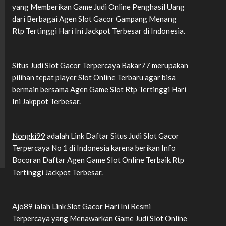
yang Memberikan Game Judi Online Penghasil Uang
dari Berbagai Agen Slot Gacor Gampang Menang
Rtp Tertinggi Hari Ini Jackpot Terbesar di Indonesia.
Situs Judi
Slot Gacor Terpercaya
Bakar77 merupakan
pilihan tepat player Slot Online Terbaru agar bisa
bermain bersama Agen Game Slot Rtp Tertinggi Hari
Ini Jakppot Terbesar.
Nongki99
adalah Link Daftar Situs Judi Slot Gacor
Terpercaya No 1 di Indonesia karena berikan Info
Bocoran Daftar Agen Game Slot Online Terbaik Rtp
Tertinggi Jackpot Terbesar.
Ajo89 ialah Link
Slot Gacor Hari Ini
Resmi
Terpercaya yang Menawarkan Game Judi Slot Online