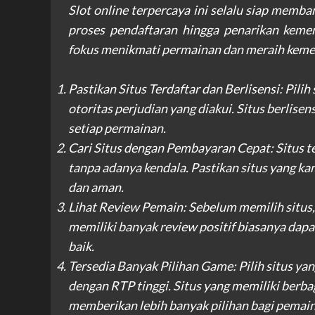
Slot online terpercaya ini selalu siap memb
proses pendaftaran hingga penarikan keme
fokus menikmati permainan dan meraih kemen
Pastikan Situs Terdaftar dan Berlisensi: Pilih 
otoritas perjudian yang diakui. Situs berlis
setiap permainan.
Cari Situs dengan Pembayaran Cepat: Situs 
tanpa adanya kendala. Pastikan situs yang k
dan aman.
Lihat Review Pemain: Sebelum memilih situs, c
memiliki banyak review positif biasanya da
baik.
Tersedia Banyak Pilihan Game: Pilih situs ya
dengan RTP tinggi. Situs yang memiliki berb
memberikan lebih banyak pilihan bagi pemain