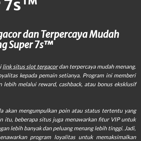
r 7s™
ergacor dan Terpercaya Mudah
g Super 7s™
i
link situs slot tergacor
dan terpercaya mudah menang.
yalitas kepada pemain setianya. Program ini memberi
ebih melalui reward, cashback, atau bonus eksklusif
da akan mengumpulkan poin atau status tertentu yang
n itu, beberapa situs juga menawarkan fitur VIP untuk
an lebih banyak dan peluang menang lebih tinggi. Jadi,
menawarkan program loyalitas untuk memaksimalkan