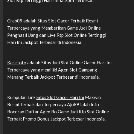
Slot Rtp Tertinggi Hari Ini Jackpot Terbesar.
Grab89 adalah
Situs Slot Gacor
Terbaik Resmi
Terpercaya yang Memberikan Game Judi Online
Penghasil Uang dan Live Rtp Slot Online Tertinggi
Hari Ini Jackpot Terbesar di Indonesia.
Karirtoto
adalah Situs Judi Slot Online Gacor Hari Ini
Terpercaya yang memiliki Agen Slot Gampang
Menang Terbaik Jackpot Terbesar di Indonesia.
Kumpulan Link
Situs Slot Gacor Hari Ini
Maxwin
Resmi Terbaik dan Terpercaya Ajo89 ialah Info
Bocoran Daftar Agen Bo Game Judi Rtp Slot Online
Terbaik Promo Bonus Jackpot Terbesar Indonesia.