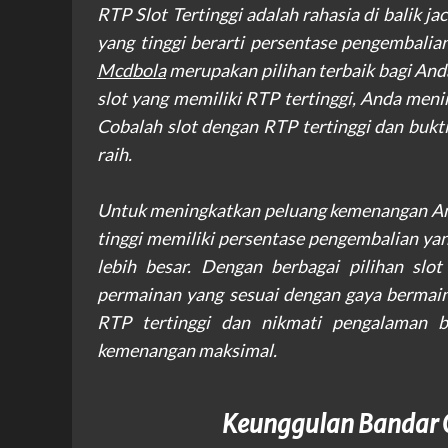
RTP Slot Tertinggi adalah rahasia di balik 
yang tinggi berarti persentase pengembalia
Mcdbola
merupakan pilihan terbaik bagi An
slot yang memiliki RTP tertinggi, Anda men
Cobalah slot dengan RTP tertinggi dan bukt
raih.
Untuk meningkatkan peluang kemenangan Anda
tinggi memiliki persentase pengembalian yan
lebih besar. Dengan berbagai pilihan sl
permainan yang sesuai dengan gaya bermain
RTP tertinggi dan nikmati pengalaman 
kemenangan maksimal.
Keunggulan Bandar G