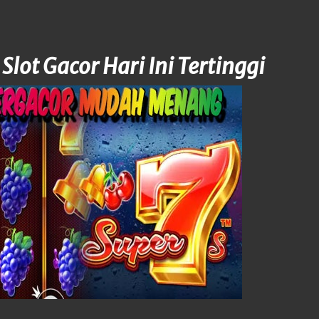
Slot Gacor Hari Ini Tertinggi