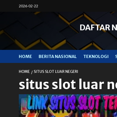
Skip
2026-02-22
to
content
DAFTAR N
HOME
BERITA NASIONAL
TEKNOLOGI
HOME
SITUS SLOT LUAR NEGERI
situs slot luar 