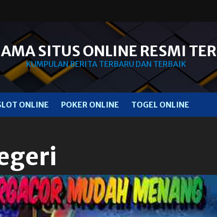
AMA SITUS ONLINE RESMI TE
KUMPULAN BERITA TERBARU DAN TERBAIK
SLOT ONLINE
POKER ONLINE
TOGEL ONLINE
negeri