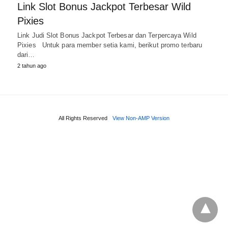
Link Slot Bonus Jackpot Terbesar Wild
Pixies
Link Judi Slot Bonus Jackpot Terbesar dan Terpercaya Wild
Pixies Untuk para member setia kami, berikut promo terbaru
dari…
2 tahun ago
All Rights Reserved
View Non-AMP Version