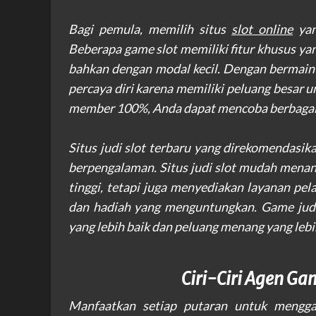
Bagi pemula, memilih situs
slot online
yan
Beberapa game slot memiliki fitur khusus
bahkan dengan modal kecil. Dengan bermain g
percaya diri karena memiliki peluang besa
member 100%, Anda dapat mencoba berbagai g
Situs judi slot terbaru yang direkomendasik
berpengalaman. Situs judi slot mudah mena
tinggi, tetapi juga menyediakan layanan pe
dan hadiah yang menguntungkan. Game judi
yang lebih baik dan peluang menang yang lebi
Ciri-Ciri Agen Gam
Manfaatkan setiap putaran untuk mengg