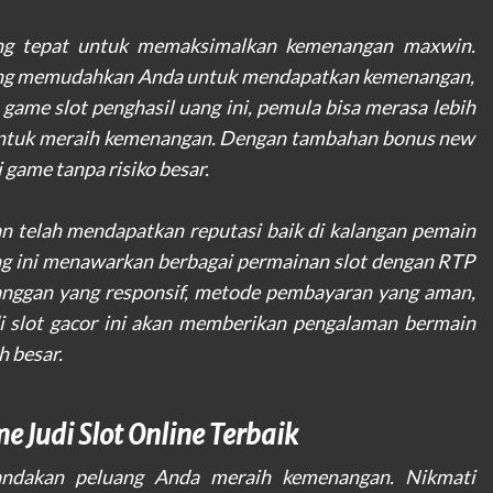
g tepat untuk memaksimalkan kemenangan maxwin.
 yang memudahkan Anda untuk mendapatkan kemenangan,
ame slot penghasil uang ini, pemula bisa merasa lebih
r untuk meraih kemenangan. Dengan tambahan bonus new
ame tanpa risiko besar.
an telah mendapatkan reputasi baik di kalangan pemain
ng ini menawarkan berbagai permainan slot dengan RTP
langgan yang responsif, metode pembayaran yang aman,
 slot gacor ini akan memberikan pengalaman bermain
h besar.
e Judi Slot Online Terbaik
andakan peluang Anda meraih kemenangan. Nikmati