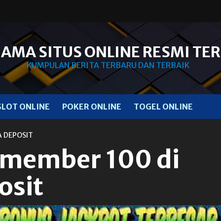
AMA SITUS ONLINE RESMI TE
KUMPULAN BERITA TERBARU DAN TERBAIK
SLOT ONLINE
POKER ONLINE
TOGEL ONLINE
A DEPOSIT
 member 100 di
osit