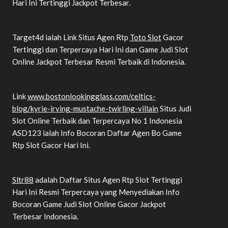
Hari Ini Tertinggi Jackpot Terbesar.
Target4d ialah Link Situs Agen Rtp
Toto Slot
Gacor
Tertinggi dan Terpercaya Hari Ini dan Game Judi Slot
Online Jackpot Terbesar Resmi Terbaik di Indonesia.
Link
www.bostonlookingglass.com/celtics-
blog/kyrie-irving-mustache-twirling-villain
Situs Judi
Slot Online Terbaik dan Terpercaya No 1 Indonesia
ASD123 ialah Info Bocoran Daftar Agen Bo Game
Rtp Slot Gacor Hari Ini.
Sltr88
adalah Daftar Situs Agen Rtp Slot Tertinggi
Hari Ini Resmi Terpercaya yang Menyediakan Info
Bocoran Game Judi Slot Online Gacor Jackpot
Terbesar Indonesia.