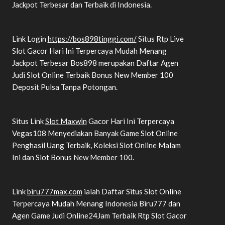
Jackpot Terbesar dan Terbaik di Indonesia.
Link Login
https://bos898tinggi.com/
Situs Rtp Live
Slot Gacor Hari Ini Terpercaya Mudah Menang
Jackpot Terbesar Bos898 merupakan Daftar Agen
Judi Slot Online Terbaik Bonus New Member 100
Deposit Pulsa Tanpa Potongan.
Situs Link
Slot Maxwin
Gacor Hari Ini Terpercaya
Vegas108 Menyediakan Banyak Game Slot Online
Penghasil Uang Terbaik, Koleksi Slot Online Malam
Ini dan Slot Bonus New Member 100.
Link
biru777max.com
ialah Daftar Situs Slot Online
Terpercaya Mudah Menang Indonesia Biru777 dan
Agen Game Judi Online24Jam Terbaik Rtp Slot Gacor