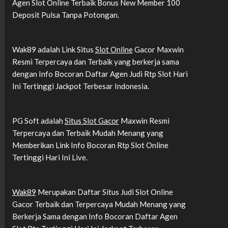
Agen Slot Online Terbaik Bonus New Member 100
Deposit Pulsa Tanpa Potongan.
Wak89 adalah Link Situs
Slot Online
Gacor Maxwin
Resmi Terpercaya dan Terbaik yang berkerja sama
dengan Info Bocoran Daftar Agen Judi Rtp Slot Hari
Ini Tertinggi Jackpot Terbesar Indonesia.
PG Soft adalah
Situs Slot Gacor
Maxwin Resmi
Terpercaya dan Terbaik Mudah Menang yang
Memberikan Link Info Bocoran Rtp Slot Online
Tertinggi Hari Ini Live.
Wak89
Merupakan Daftar Situs Judi Slot Online
Gacor Terbaik dan Terpercaya Mudah Menang yang
Berkerja Sama dengan Info Bocoran Daftar Agen