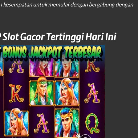
kan kesempatan untuk memulai dengan bergabung dengan
 Slot Gacor Tertinggi Hari Ini