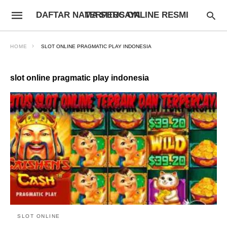
DAFTAR NAMA SITUS ONLINE RESMI TERPERCAYA
HOME
SLOT ONLINE PRAGMATIC PLAY INDONESIA
slot online pragmatic play indonesia
SLOT ONLINE