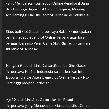
yang Memberikan Game Judi Online Penghasil Uang
dari Berbagai Agen Slot Gacor Gampang Menang
Rtp Tertinggi Hari Ini Jackpot Terbesar di Indonesia.
Situs Judi
Slot Gacor Terpercaya
Bakar77 merupakan
pilihan tepat player Slot Online Terbaru agar bisa
bermain bersama Agen Game Slot Rtp Tertinggi Hari
Ini Jakppot Terbesar.
Nongki99
adalah Link Daftar Situs Judi Slot Gacor
Terpercaya No 1 di Indonesia karena berikan Info
Bocoran Daftar Agen Game Slot Online Terbaik Rtp
Tertinggi Jackpot Terbesar.
Ajo89 ialah Link
Slot Gacor Hari Ini
Resmi
Terpercaya yang Menawarkan Game Judi Slot Online