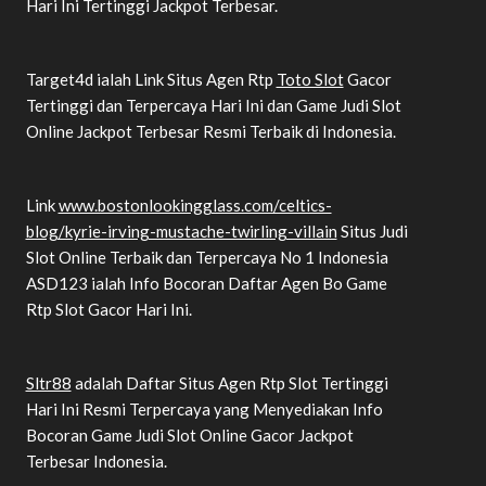
Hari Ini Tertinggi Jackpot Terbesar.
Target4d ialah Link Situs Agen Rtp
Toto Slot
Gacor
Tertinggi dan Terpercaya Hari Ini dan Game Judi Slot
Online Jackpot Terbesar Resmi Terbaik di Indonesia.
Link
www.bostonlookingglass.com/celtics-
blog/kyrie-irving-mustache-twirling-villain
Situs Judi
Slot Online Terbaik dan Terpercaya No 1 Indonesia
ASD123 ialah Info Bocoran Daftar Agen Bo Game
Rtp Slot Gacor Hari Ini.
Sltr88
adalah Daftar Situs Agen Rtp Slot Tertinggi
Hari Ini Resmi Terpercaya yang Menyediakan Info
Bocoran Game Judi Slot Online Gacor Jackpot
Terbesar Indonesia.