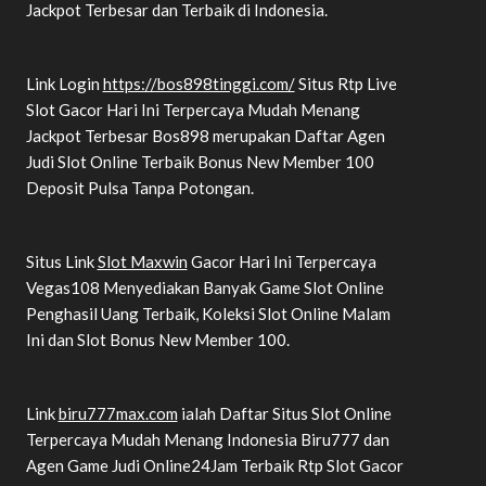
Jackpot Terbesar dan Terbaik di Indonesia.
Link Login
https://bos898tinggi.com/
Situs Rtp Live
Slot Gacor Hari Ini Terpercaya Mudah Menang
Jackpot Terbesar Bos898 merupakan Daftar Agen
Judi Slot Online Terbaik Bonus New Member 100
Deposit Pulsa Tanpa Potongan.
Situs Link
Slot Maxwin
Gacor Hari Ini Terpercaya
Vegas108 Menyediakan Banyak Game Slot Online
Penghasil Uang Terbaik, Koleksi Slot Online Malam
Ini dan Slot Bonus New Member 100.
Link
biru777max.com
ialah Daftar Situs Slot Online
Terpercaya Mudah Menang Indonesia Biru777 dan
Agen Game Judi Online24Jam Terbaik Rtp Slot Gacor