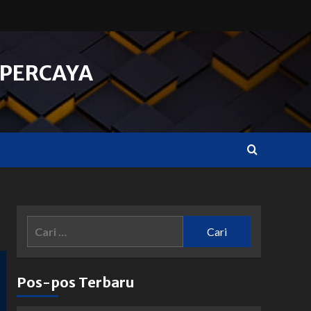
RPERCAYA
Cari
untuk:
Pos-pos Terbaru