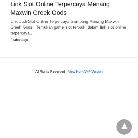
Link Slot Online Terpercaya Menang
Maxwin Greek Gods
Link Judi Slot Online Terpercaya Gampang Menang Maxwin
Greek Gods Temukan game slot terbaik, dalam link slot online
terpercaya…
2 tahun ago
All Rights Reserved
View Non-AMP Version